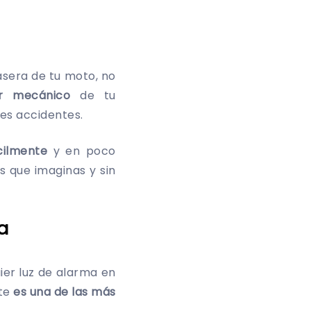
rasera de tu moto, no
ler mecánico
de tu
es accidentes.
cilmente
y en poco
 que imaginas y sin
a
er luz de alarma en
ite
es una de las más