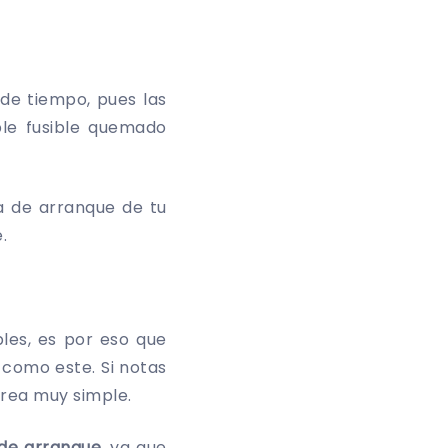
de tiempo, pues las
ple fusible quemado
a de arranque de tu
.
les, es por eso que
como este. Si notas
tarea muy simple.
 de arranque
, ya que