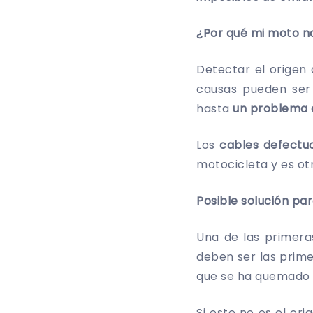
¿Por qué mi moto n
Detectar el origen
causas pueden ser 
hasta
un problema 
Los
cables defectu
motocicleta y es o
Posible solución pa
Una de las primera
deben ser las prim
que se ha quemado 
Si este no es el ori