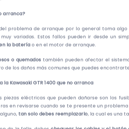
o arranca?
 del problema de arranque por lo general toma algo 
muy variadas. Estos fallos pueden ir desde un sim
en la batería
o en el motor de arranque.
osos o quemados
también pueden afectar el sistem
tro de los daños más comunes que puedes encontrarte
ra la Kawasaki GTR 1400 que no arranca
s piezas eléctricas que pueden dañarse son los fusib
eras en revisarse cuando se te presente un problema 
alguno,
tan solo debes reemplazarlo
, la cual es una 
gen de la falla, debes
chequear los cables y el botón