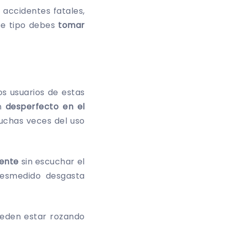
accidentes fatales,
te tipo debes
tomar
os usuarios de estas
un
desperfecto en el
uchas veces del uso
mente
sin escuchar el
desmedido desgasta
ueden estar rozando