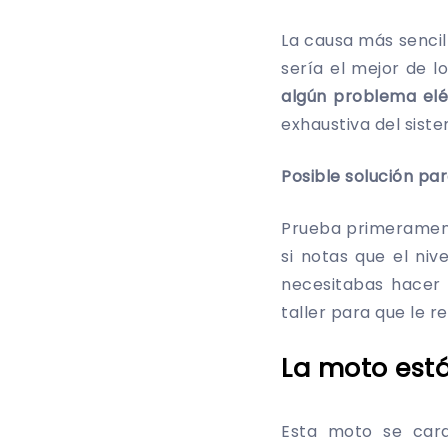
La causa más sencill
sería el mejor de l
algún problema elé
exhaustiva del sist
Posible solución pa
Prueba primerament
si notas que el niv
necesitabas hacer 
taller para que le r
La moto est
Esta moto se car