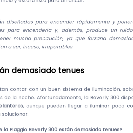
mbio y estará lista para arrancar.
án diseñadas para encender rápidamente y poner
ades para encenderla y, además,
produce un ruido
tener mucha precaución, ya que forzarla demasi
an a ser, incuso, irreparables.
stán demasiado tenues
tan contar con un buen sistema de iluminación, sobr
as de la noche. Afortunadamente, la Beverly 300 dis
elanteros
, aunque pueden llegar a iluminar poco co
 solucionar.
de la Piaggio Beverly 300 están demasiado tenues?