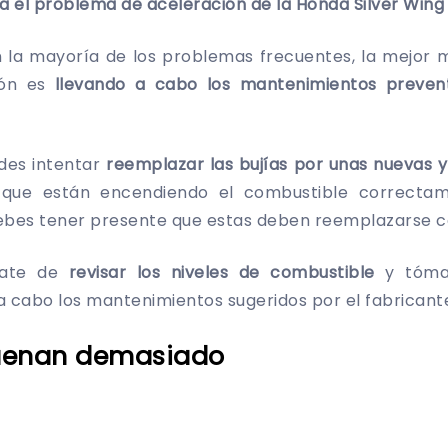
ra el problema de aceleración de la Honda Silver Wing
 la mayoría de los problemas frecuentes, la mejor m
ión es
llevando a cabo los mantenimientos prevent
edes intentar
reemplazar las bujías por unas nuevas 
que están encendiendo el combustible correcta
 debes tener presente que estas deben reemplazarse c
úrate de
revisar los niveles de combustible
y tóma
a cabo los mantenimientos sugeridos por el fabricant
suenan demasiado