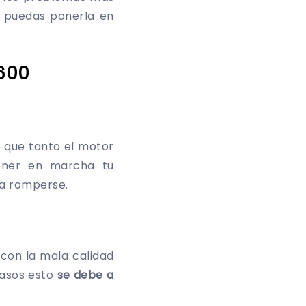
e puedas ponerla en
 600
 que tanto el motor
oner en marcha tu
 a romperse.
con la mala calidad
casos esto
se debe a