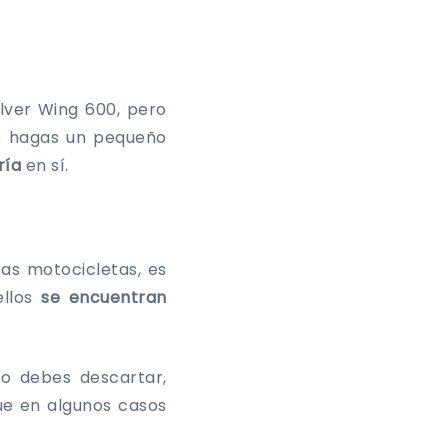
ilver Wing 600, pero
ue hagas un pequeño
ría
en sí.
as motocicletas, es
ellos
se encuentran
o debes descartar,
ue en algunos casos