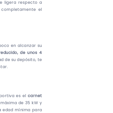
e ligera respecto a
s completamente el
poco en alcanzar su
educido, de unos 4
ad de su depósito, te
star.
portiva es el
carnet
a máxima de 35 kW y
la edad mínima para