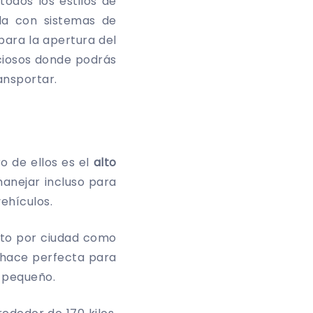
odos los estilos de
a con sistemas de
para la apertura del
aciosos donde podrás
ansportar.
o de ellos es el
alto
anejar incluso para
vehículos.
nto por ciudad como
a hace perfecta para
e pequeño.