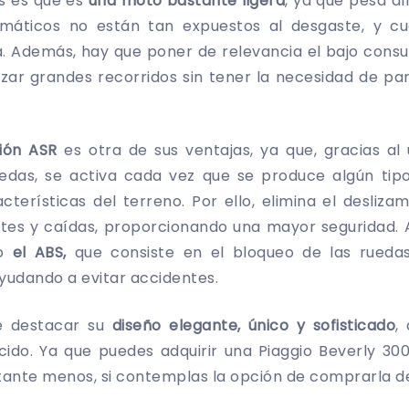
s es que es
una moto bastante ligera
, ya que pesa al
umáticos no están tan expuestos al desgaste, y c
. Además, hay que poner de relevancia el bajo cons
izar grandes recorridos sin tener la necesidad de pa
ción ASR
es otra de sus ventajas, ya que, gracias al
uedas, se activa cada vez que se produce algún tipo
cterísticas del terreno. Por ello, elimina el desliza
ntes y caídas, proporcionando una mayor seguridad. 
mo
el ABS,
que consiste en el bloqueo de las rueda
ayudando a evitar accidentes.
e destacar su
diseño elegante, único y sofisticado
,
cido. Ya que puedes adquirir una Piaggio Beverly 300
astante menos, si contemplas la opción de comprarla