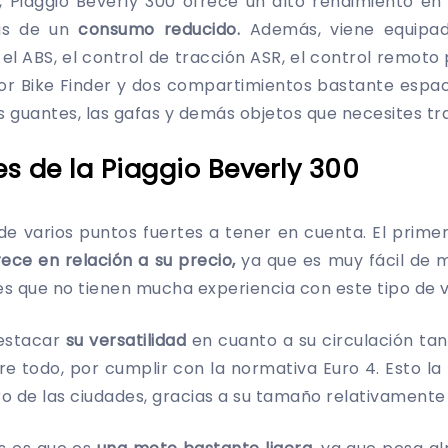
Piaggio Beverly 300 ofrece un alto rendimiento en t
ás de un
consumo reducido.
Además, viene equipad
l ABS, el control de tracción ASR, el control remoto 
ador Bike Finder y dos compartimientos bastante esp
os guantes, las gafas y demás objetos que necesites tr
es de la Piaggio Beverly 300
e varios puntos fuertes a tener en cuenta. El primer
ece en relación a su precio,
ya que es muy fácil de m
s que no tienen mucha experiencia con este tipo de 
estacar
su versatilidad
en cuanto a su circulación ta
re todo, por cumplir con la normativa Euro 4. Esto l
tro de las ciudades, gracias a su tamaño relativament