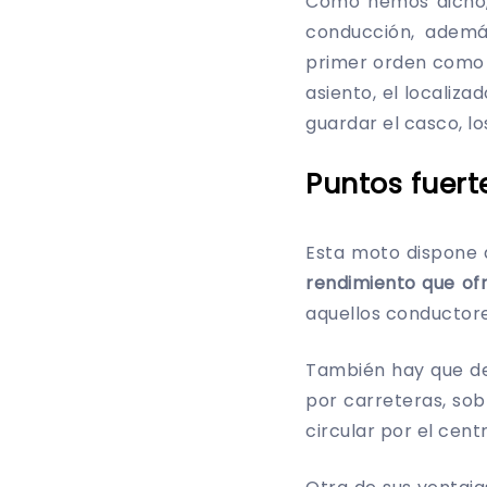
Como hemos dicho, 
conducción, adem
primer orden como e
asiento, el localiz
guardar el casco, l
Puntos fuert
Esta moto dispone d
rendimiento que ofr
aquellos conductore
También hay que d
por carreteras, sob
circular por el cen