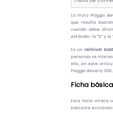
Tabla de conte
La moto Piaggio Be
que resulta basta
cuando debe afront
estándar, la “S” y la
Es un
vehículo bast
personas se interes
ello, en este artí
Piaggio Beverly 300
Ficha básica
Esta moto ofrece 
bastante económica