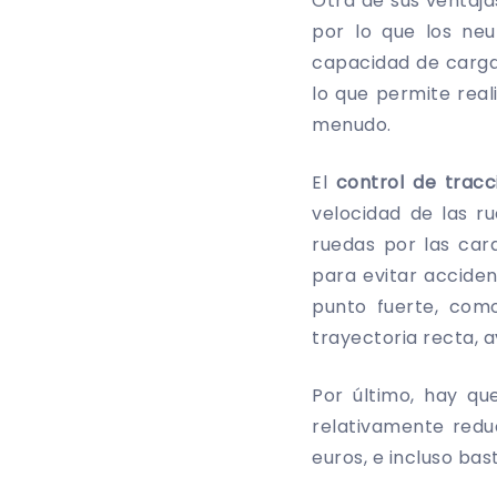
Otra de sus ventaja
por lo que los ne
capacidad de carga
lo que permite real
menudo.
El
control de trac
velocidad de las r
ruedas por las cara
para evitar accide
punto fuerte, co
trayectoria recta, 
Por último, hay qu
relativamente redu
euros, e incluso b