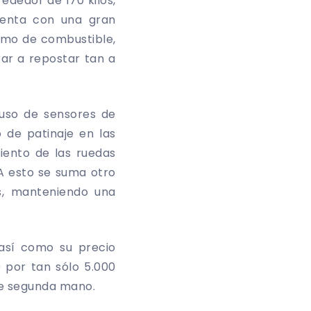
rededor de 170 kilos,
uenta con una gran
umo de combustible,
rar a repostar tan a
 uso de sensores de
 de patinaje en las
miento de las ruedas
A esto se suma otro
s, manteniendo una
 así como su precio
 por tan sólo 5.000
 de segunda mano.