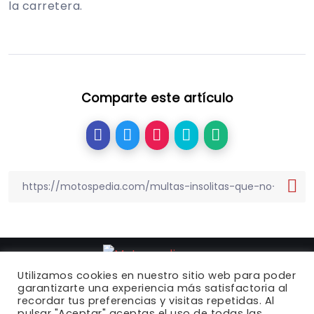
la carretera.
Comparte este artículo
Utilizamos cookies en nuestro sitio web para poder
garantizarte una experiencia más satisfactoria al
recordar tus preferencias y visitas repetidas. Al
Motospedia.com
© 2022 |
Política de privacidad
|
pulsar "Aceptar" aceptas el uso de todas las