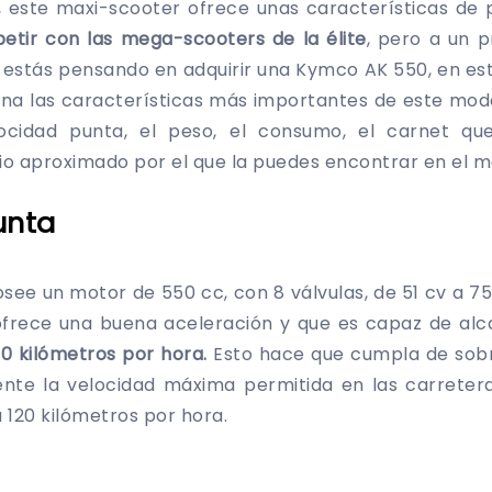
este maxi-scooter ofrece unas características de pr
tir con las mega-scooters de la élite
, pero a un 
 si estás pensando en adquirir una Kymco AK 550, en es
 una las características más importantes de este mo
elocidad punta, el peso, el consumo, el carnet qu
cio aproximado por el que la puedes encontrar en el 
unta
ee un motor de 550 cc, con 8 válvulas, de 51 cv a 7
ofrece una buena aceleración y que es capaz de al
0 kilómetros por hora.
Esto hace que cumpla de sobr
ente la velocidad máxima permitida en las carretera
 a 120 kilómetros por hora.