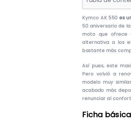
Tabla de conte
Kymco AK 550
es u
50 aniversario de l
moto que ofrece 
alternativa a los 
bastante más compe
Así pues, este ma
Pero volvió a ren
modelo muy similar
acabado más deport
renunciar al confort
Ficha básic