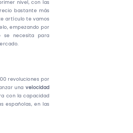
imer nivel, con las
precio bastante más
te artículo te vamos
delo, empezando por
e se necesita para
mercado.
500 revoluciones por
canzar una
velocidad
a con la capacidad
s españolas, en las